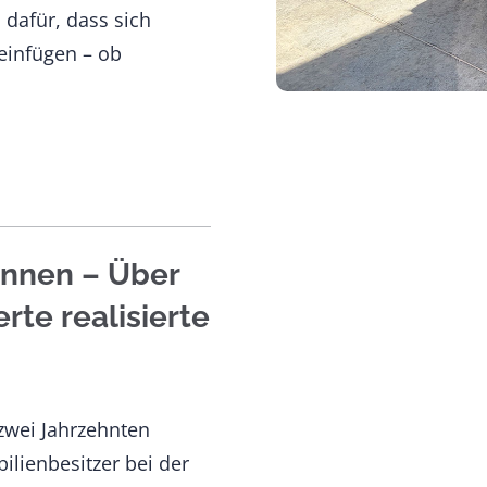
dafür, dass sich
einfügen – ob
önnen – Über
te realisierte
 zwei Jahrzehnten
lienbesitzer bei der