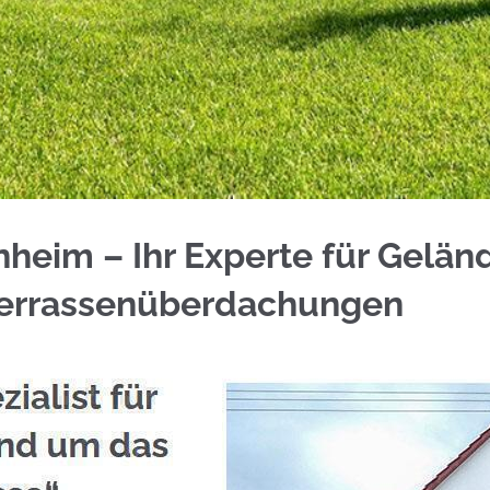
nder für Brackenheim bei ☀️Schmid & Jakobs oder
heim – Ihr Experte für Geländ
Terrassenüberdachungen