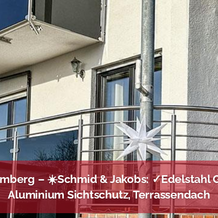
berg – ☀️Schmid & Jakobs: ✓Edelstahl 
Aluminium Sichtschutz, Terrassendach