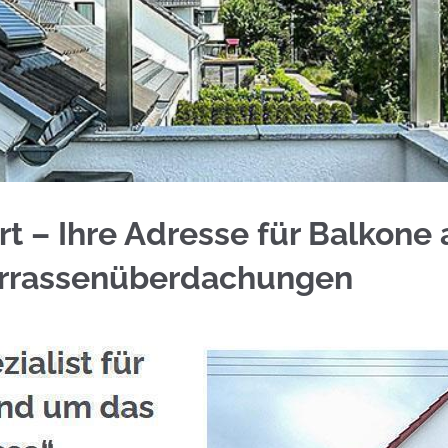
 anfragen bei ☀️Schmid & Jakobs oder ✓Geländerb
t – Ihre Adresse für Balkone 
errassenüberdachungen