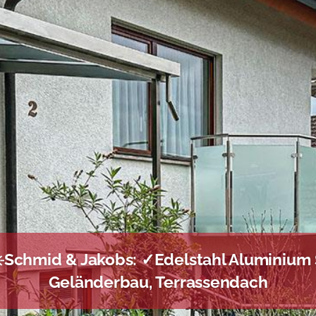
☀️Schmid & Jakobs: ✓Edelstahl Aluminium 
Geländerbau, Terrassendach