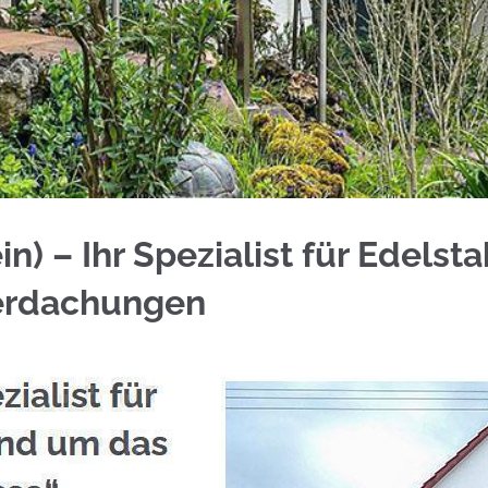
 Au (Rhein) bei ☀️Schmid & Jakobs oder ✓Treppen
n) – Ihr Spezialist für Edelst
erdachungen