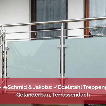
– ☀️Schmid & Jakobs: ✓Edelstahl Treppeng
Geländerbau, Terrassendach