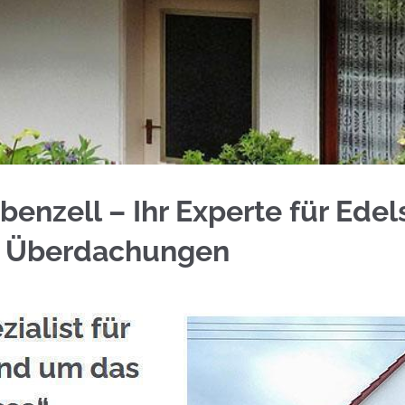
nzell anfragen bei ☀️Schmid & Jakobs und ✓Alumi
benzell – Ihr Experte für Ede
e Überdachungen