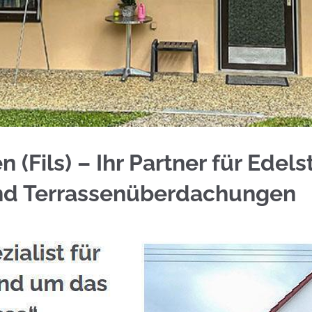
islingen (Fils) bei ☀️Schmid & Jakobs und ✓Alumi
 (Fils) – Ihr Partner für Edel
nd Terrassenüberdachungen