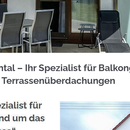
ür Freudental für Edelstahl Balkongeländer und 
al – Ihr Spezialist für Balko
 Terrassenüberdachungen