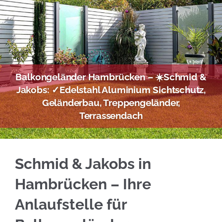
Balkongeländer Hambrücken – ☀️Schmid &
Jakobs: ✓Edelstahl Aluminium Sichtschutz,
Geländerbau, Treppengeländer,
Terrassendach
Nutzen Sie Edelstahl Balkongeländer in Hamb
Schmid & Jakobs in
Hambrücken – Ihre
Anlaufstelle für