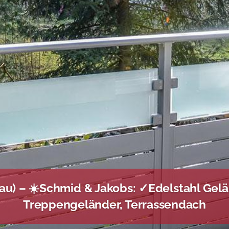
u) – ☀️Schmid & Jakobs: ✓Edelstahl Gelä
Treppengeländer, Terrassendach