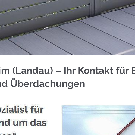
rxheim (Landau) bei ☀️Schmid & Jakobs oder ✓Alu
m (Landau) – Ihr Kontakt für 
und Überdachungen