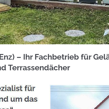
änder für Höfen (Enz) bei ☀️Schmid & Jakobs sow
nz) – Ihr Fachbetrieb für Gel
nd Terrassendächer