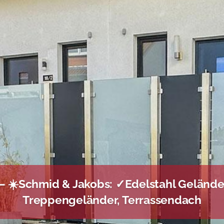
– ☀️Schmid & Jakobs: ✓Edelstahl Gelände
Treppengeländer, Terrassendach