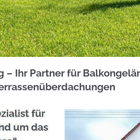
cken bei ☀️Schmid & Jakobs und ✓Aluminium Sicht
 – Ihr Partner für Balkongelä
Terrassenüberdachungen