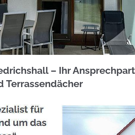
richshall für Edelstahl Balkongeländer sowie ✓G
edrichshall – Ihr Ansprechpar
nd Terrassendächer