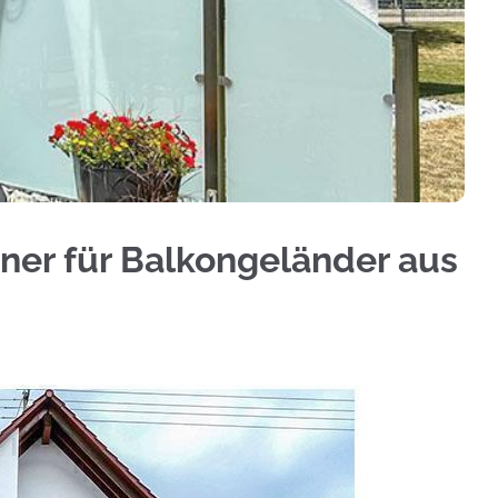
eländerbau, Aluminium Sichtschutz, Treppengeländ
tner für Balkongeländer aus