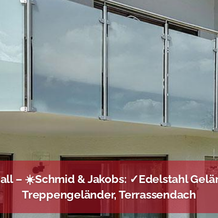
all – ☀️Schmid & Jakobs: ✓Edelstahl Gelä
Treppengeländer, Terrassendach