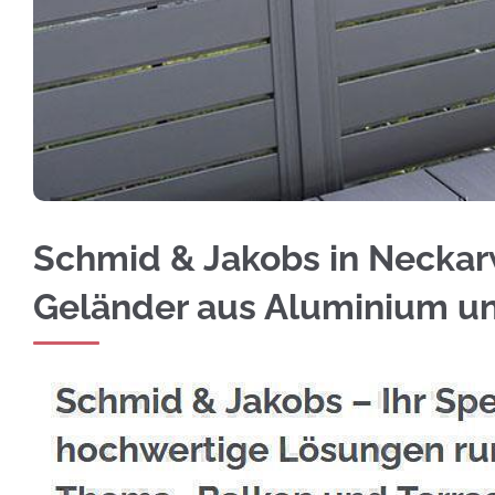
Fachgerechte Edelstahl Balkongeländer für N
Schmid & Jakobs in Neckarw
Geländer aus Aluminium u