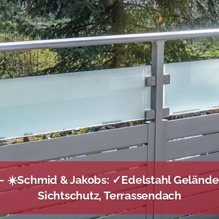
 ☀️Schmid & Jakobs: ✓Edelstahl Gelände
Sichtschutz, Terrassendach