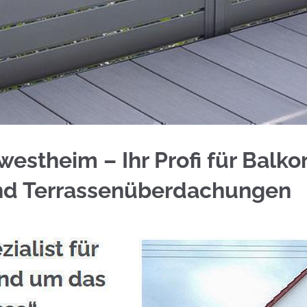
eckarwestheim bei ☀️Schmid & Jakobs sowie ✓Alu
estheim – Ihr Profi für Balko
nd Terrassenüberdachungen