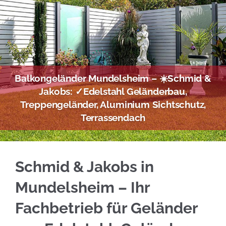
Balkongeländer Mundelsheim – ☀️Schmid &
Jakobs: ✓Edelstahl Geländerbau,
Treppengeländer, Aluminium Sichtschutz,
Terrassendach
Fachgerechte Edelstahl Balkongeländer in Mu
Schmid & Jakobs in
Mundelsheim – Ihr
Fachbetrieb für Geländer