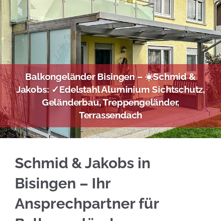
Balkongeländer Bisingen – ☀️Schmid &
Jakobs: ✓Edelstahl Aluminium Sichtschutz,
Geländerbau, Treppengeländer,
Terrassendach
Professionelle Edelstahl Balkongeländer in B
Schmid & Jakobs in
Bisingen – Ihr
Ansprechpartner für