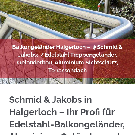
Balkongeländer Haigerloch – ☀️Schmid &
Jakobs: ✓Edelstahl Treppengeländer,
Geländerbau, Aluminium Sichtschutz,
Terrassendach
Holen Sie sich Edelstahl Balkongeländer in H
Schmid & Jakobs in
Haigerloch – Ihr Profi für
Edelstahl-Balkongeländer,