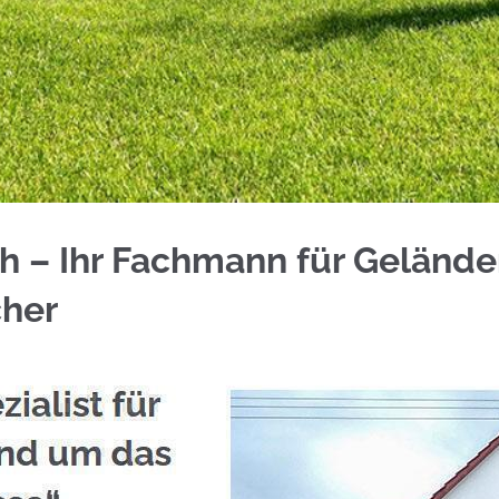
rzach bei ☀️Schmid & Jakobs oder ✓Aluminium Sic
h – Ihr Fachmann für Geländer
cher