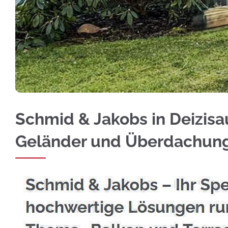
Jetzt Edelstahl Balkongeländer in Deizisau e
Schmid & Jakobs in Deizisau
Geländer und Überdachun