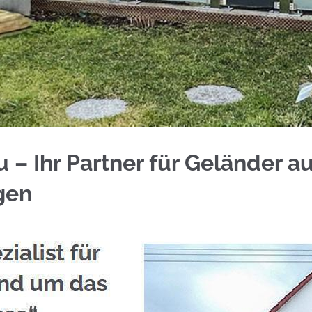
rkunden bei ☀️Schmid & Jakobs oder ✓Aluminium S
 – Ihr Partner für Geländer a
gen