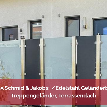
 ☀️Schmid & Jakobs: ✓Edelstahl Geländerb
Treppengeländer, Terrassendach