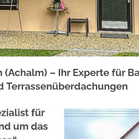
(Achalm) für Edelstahl Balkongeländer und ✓Gelä
 (Achalm) – Ihr Experte für B
nd Terrassenüberdachungen