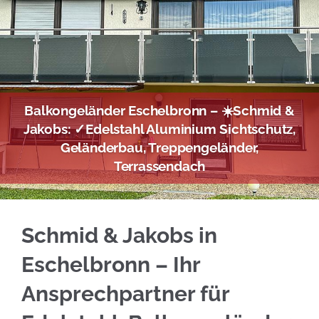
Balkongeländer Eschelbronn – ☀️Schmid &
Jakobs: ✓Edelstahl Aluminium Sichtschutz,
Geländerbau, Treppengeländer,
Terrassendach
Edelstahl Balkongeländer in Eschelbronn – e
Schmid & Jakobs in
Eschelbronn – Ihr
Ansprechpartner für