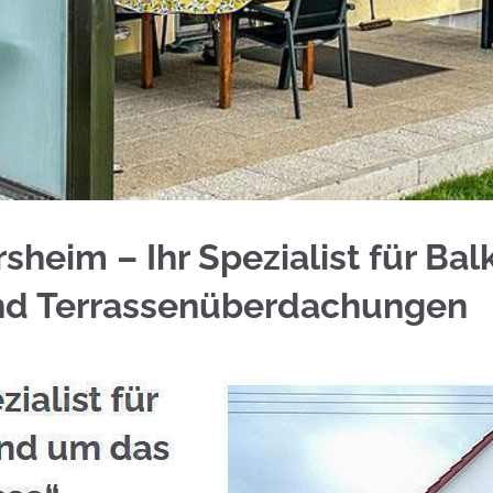
 für Haßmersheim bei ☀️Schmid & Jakobs oder ✓G
heim – Ihr Spezialist für Bal
nd Terrassenüberdachungen