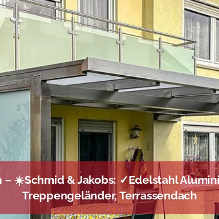
– ☀️Schmid & Jakobs: ✓Edelstahl Alumini
Treppengeländer, Terrassendach