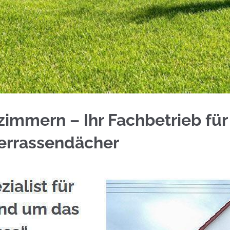
 entdecken bei ☀️Schmid & Jakobs und ✓Geländerb
immern – Ihr Fachbetrieb für
errassendächer