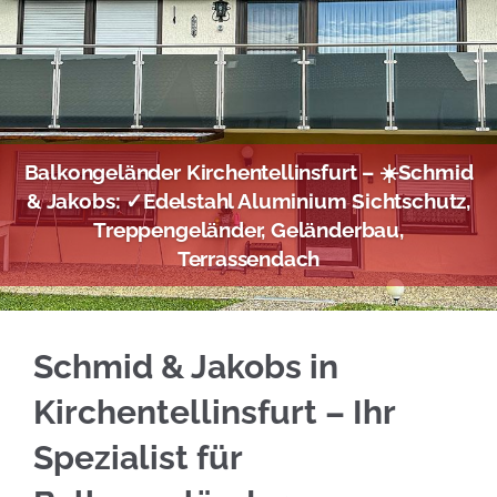
Balkongeländer Kirchentellinsfurt – ☀️Schmid
& Jakobs: ✓Edelstahl Aluminium Sichtschutz,
Treppengeländer, Geländerbau,
Terrassendach
Informieren Sie sich bei ☀️Schmid & Jakobs i
Schmid & Jakobs in
Kirchentellinsfurt – Ihr
Spezialist für