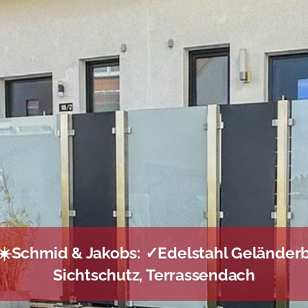
☀️Schmid & Jakobs: ✓Edelstahl Geländer
Sichtschutz, Terrassendach