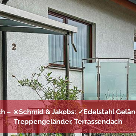
 – ☀️Schmid & Jakobs: ✓Edelstahl Gelän
Treppengeländer, Terrassendach