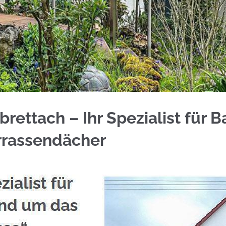
n Langenbrettach bei ☀️Schmid & Jakobs und ✓Gel
rettach – Ihr Spezialist für 
errassendächer