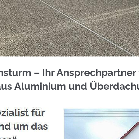
 in Muggensturm? ☀️Schmid & Jakobs hilft Ihnen
turm – Ihr Ansprechpartner f
 aus Aluminium und Überdac