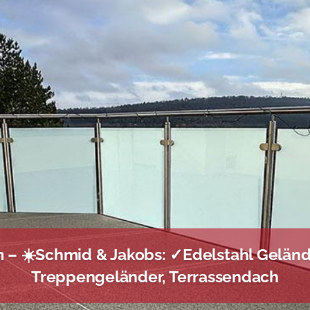
– ☀️Schmid & Jakobs: ✓Edelstahl Gelände
Treppengeländer, Terrassendach