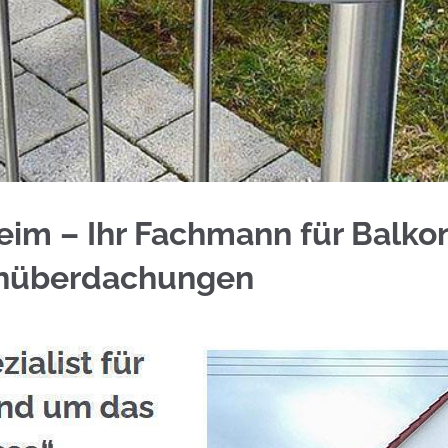
nder für Altlußheim bei ☀️Schmid & Jakobs und ✓
eim – Ihr Fachmann für Balko
enüberdachungen