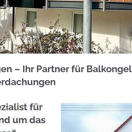
 erkunden bei ☀️Schmid & Jakobs sowie ✓Aluminiu
n – Ihr Partner für Balkongel
erdachungen