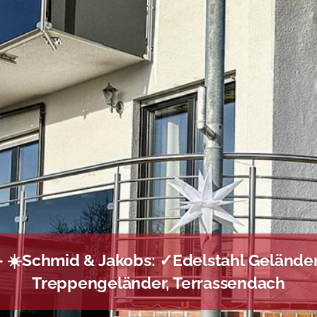
 ☀️Schmid & Jakobs: ✓Edelstahl Geländer
Treppengeländer, Terrassendach