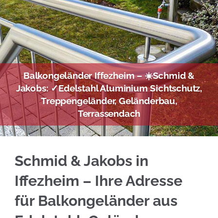
Balkongeländer Iffezheim – ☀️Schmid &
Jakobs: ✓Edelstahl Aluminium Sichtschutz,
Treppengeländer, Geländerbau,
Terrassendach
Ihre Möglichkeiten für Edelstahl Balkongelän
Schmid & Jakobs in
Iffezheim – Ihre Adresse
für Balkongeländer aus