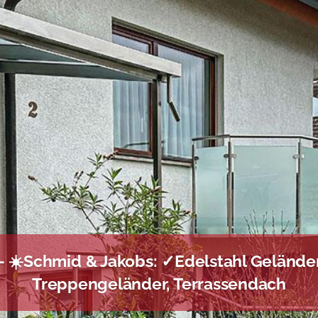
☀️Schmid & Jakobs: ✓Edelstahl Geländer
Treppengeländer, Terrassendach