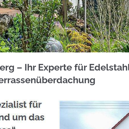
für Wurmberg bei ☀️Schmid & Jakobs und ✓Alumini
g – Ihr Experte für Edelstah
Terrassenüberdachung