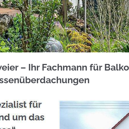
 ☀️Schmid & Jakobs und ✓Aluminium Sichtschutz, 
eier – Ihr Fachmann für Balk
assenüberdachungen