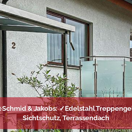
☀️Schmid & Jakobs: ✓Edelstahl Treppenge
Sichtschutz, Terrassendach